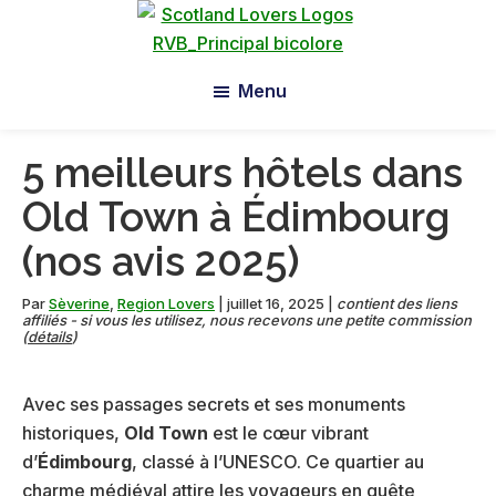
Passer
Passer
Passer
au
à
au
Scotland
contenu
la
pied
Lovers
Menu
principal
barre
de
latérale
page
principale
5 meilleurs hôtels dans
Old Town à Édimbourg
(nos avis 2025)
Par
Sèverine
,
Region Lovers
|
juillet 16, 2025
|
contient des liens
affiliés - si vous les utilisez, nous recevons une petite commission
(
détails
)
Avec ses passages secrets et ses monuments
historiques,
Old Town
est le cœur vibrant
d’
Édimbourg
, classé à l’UNESCO. Ce quartier au
charme médiéval attire les voyageurs en quête