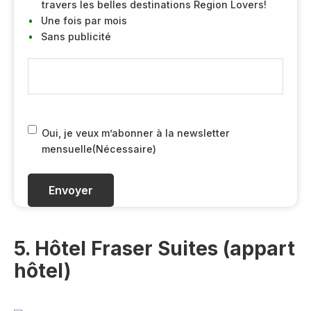
travers les belles destinations Region Lovers!
Une fois par mois
Sans publicité
E
-
m
a
i
R
Oui, je veux m’abonner à la newsletter
l
G
mensuelle
(Nécessaire)
(
P
N
D
é
(
c
N
e
é
s
c
5. Hôtel Fraser Suites (appart
s
e
hôtel)
a
s
i
s
r
a